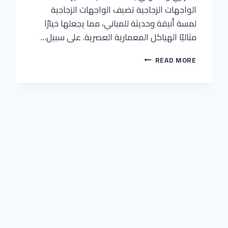
الواجهات الزجاجية تضيف الواجهات الزجاجية
لمسة أنيقة وحديثة للمباني، مما يجعلها خيارًا
مثاليًا الهياكل المعمارية العصرية. على سبيل…
شركة
READ MORE
مشروعات
العاصمة
المحدودة
–
خبراء
الواجهات
الزجاجية
بأعلى
جودة