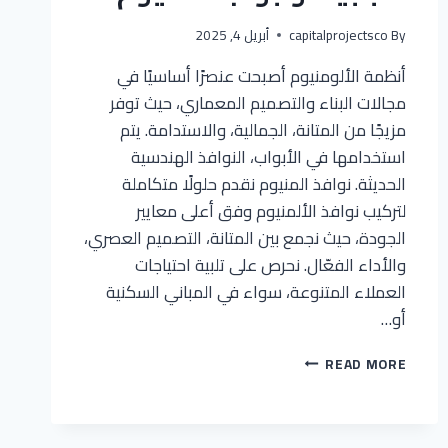
By
capitalprojectsco
أبريل 4, 2025
أنظمة الألومنيوم أصبحت عنصرًا أساسيًا في
مجالات البناء والتصميم المعماري، حيث توفر
مزيجًا من المتانة، الجمالية، والاستدامة. يتم
استخدامها في الأبواب، النوافذ الهندسية
الحديثة. نوافذ المنيوم نقدم حلولًا متكاملة
لتركيب نوافذ الألمنيوم وفق أعلى معايير
الجودة، حيث نجمع بين المتانة، التصميم العصري،
والأداء الفعّال. نحرص على تلبية احتياجات
العملاء المتنوعة، سواء في المباني السكنية
أو…
شبابيك
READ MORE
وابواب
المنيوم