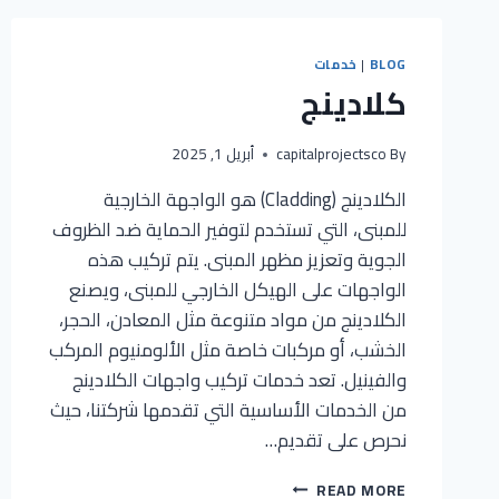
BLOG
|
خدمات
كلادينج
By
capitalprojectsco
أبريل 1, 2025
الكلادينج (Cladding) هو الواجهة الخارجية
للمبنى، التي تستخدم لتوفير الحماية ضد الظروف
الجوية وتعزيز مظهر المبنى. يتم تركيب هذه
الواجهات على الهيكل الخارجي للمبنى، ويصنع
الكلادينج من مواد متنوعة مثل المعادن، الحجر،
الخشب، أو مركبات خاصة مثل الألومنيوم المركب
والفينيل. تعد خدمات تركيب واجهات الكلادينج
من الخدمات الأساسية التي تقدمها شركتنا، حيث
نحرص على تقديم…
كلادينج
READ MORE