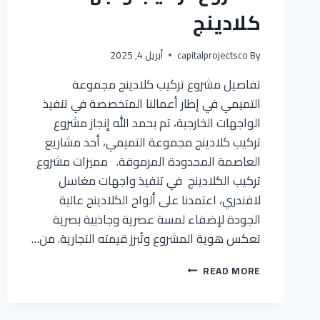
كلادينج
By
capitalprojectsco
أبريل 4, 2025
تفاصيل مشروع تركيب كلادينج مجموعة
التميمي في إطار أعمالنا المتخصصة في تنفيذ
الواجهات الخارجية، تم بحمد الله إنجاز مشروع
تركيب كلادينج مجموعة التميمي، أحد مشاريع
العاصمة المحدودة المرموقة. مميزات مشروع
تركيب الكلادينج في تنفيذ واجهات مغاسل
لافندري، اعتمدنا على ألواح الكلادينج عالية
الجودة لإضفاء لمسة عصرية وجاذبية بصرية
تعكس هوية المشروع وتُبرز قيمته التجارية. من…
مشروع
READ MORE
تركيب
واجهات
كلادينج